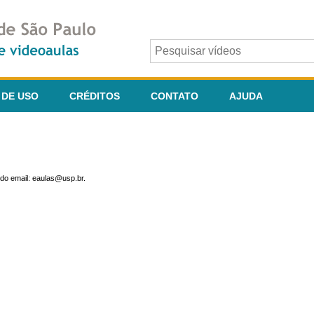
 DE USO
CRÉDITOS
CONTATO
AJUDA
do email: eaulas@usp.br.