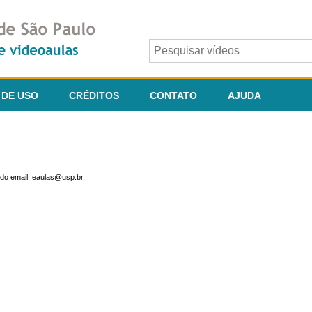
 DE USO
CRÉDITOS
CONTATO
AJUDA
do email: eaulas@usp.br.