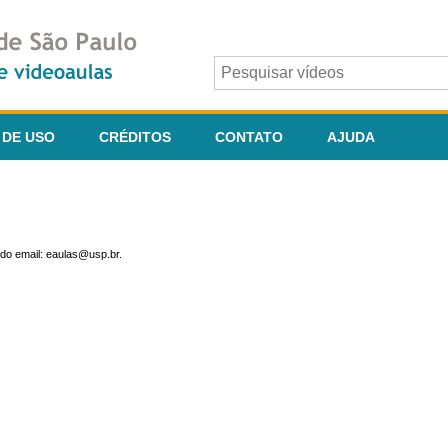
 DE USO
CRÉDITOS
CONTATO
AJUDA
do email: eaulas@usp.br.