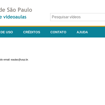
 DE USO
CRÉDITOS
CONTATO
AJUDA
do email: eaulas@usp.br.