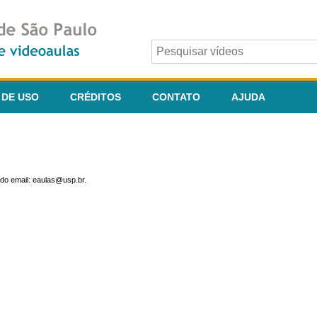
 DE USO
CRÉDITOS
CONTATO
AJUDA
do email: eaulas@usp.br.