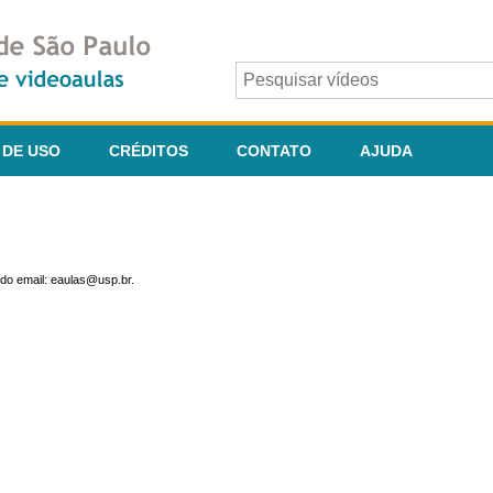
 DE USO
CRÉDITOS
CONTATO
AJUDA
do email: eaulas@usp.br.