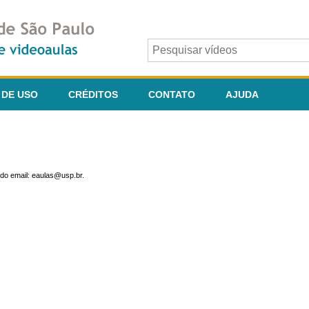
 DE USO
CRÉDITOS
CONTATO
AJUDA
do email: eaulas@usp.br.