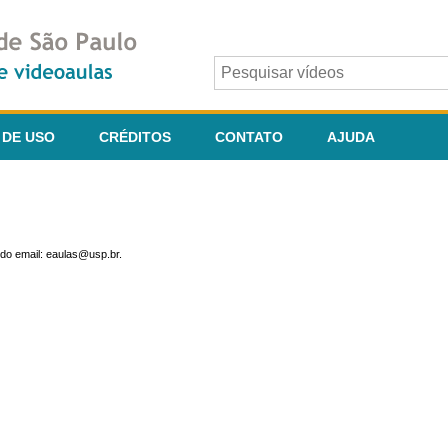
 DE USO
CRÉDITOS
CONTATO
AJUDA
do email: eaulas@usp.br.