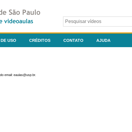
 DE USO
CRÉDITOS
CONTATO
AJUDA
do email: eaulas@usp.br.