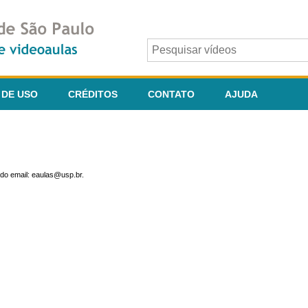
 DE USO
CRÉDITOS
CONTATO
AJUDA
do email: eaulas@usp.br.