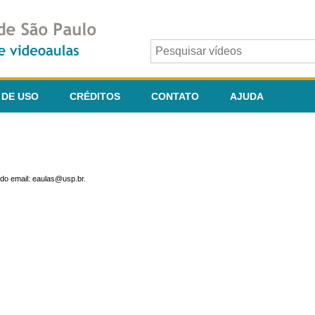
 DE USO
CRÉDITOS
CONTATO
AJUDA
do email: eaulas@usp.br.