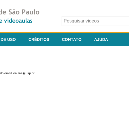
 DE USO
CRÉDITOS
CONTATO
AJUDA
do email: eaulas@usp.br.