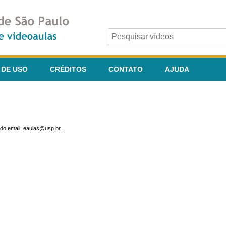
 DE USO
CRÉDITOS
CONTATO
AJUDA
do email: eaulas@usp.br.