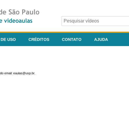
 DE USO
CRÉDITOS
CONTATO
AJUDA
do email: eaulas@usp.br.