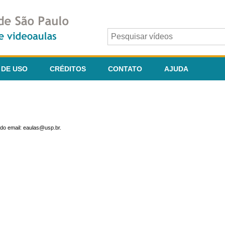
 DE USO
CRÉDITOS
CONTATO
AJUDA
do email: eaulas@usp.br.