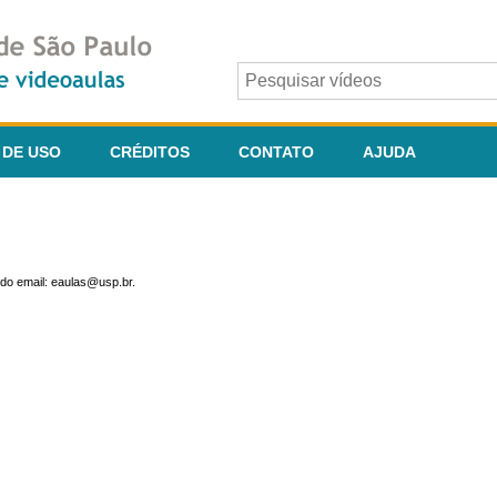
 DE USO
CRÉDITOS
CONTATO
AJUDA
do email: eaulas@usp.br.