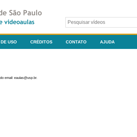
 DE USO
CRÉDITOS
CONTATO
AJUDA
do email: eaulas@usp.br.