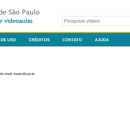
 DE USO
CRÉDITOS
CONTATO
AJUDA
do email: eaulas@usp.br.