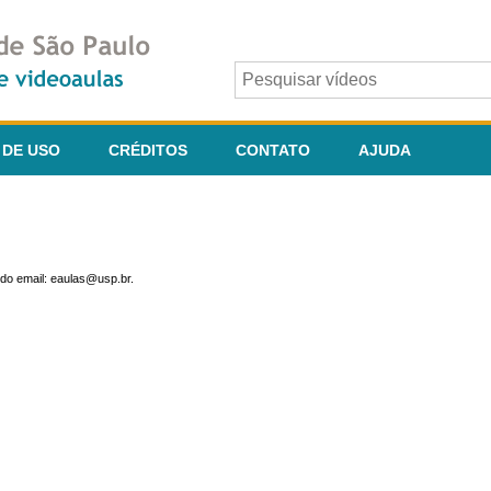
 DE USO
CRÉDITOS
CONTATO
AJUDA
do email: eaulas@usp.br.