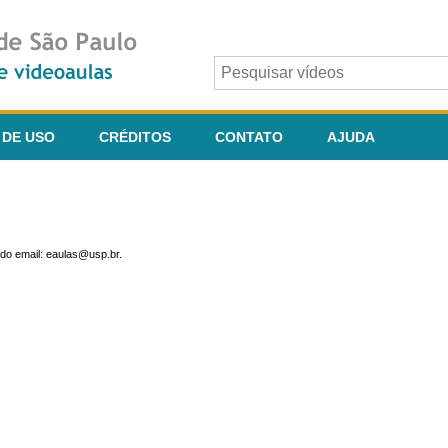
 DE USO
CRÉDITOS
CONTATO
AJUDA
do email: eaulas@usp.br.