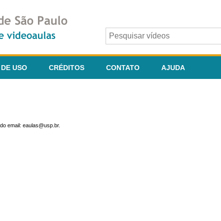
 DE USO
CRÉDITOS
CONTATO
AJUDA
do email: eaulas@usp.br.