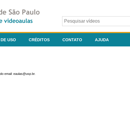
 DE USO
CRÉDITOS
CONTATO
AJUDA
do email: eaulas@usp.br.