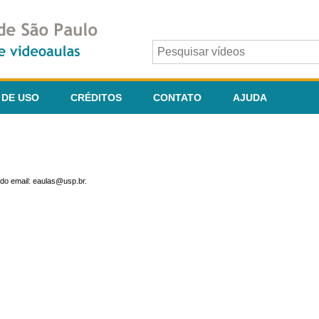
 DE USO
CRÉDITOS
CONTATO
AJUDA
do email: eaulas@usp.br.