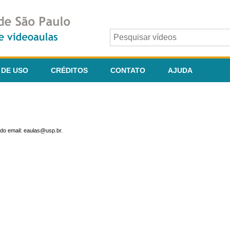
 DE USO
CRÉDITOS
CONTATO
AJUDA
do email: eaulas@usp.br.