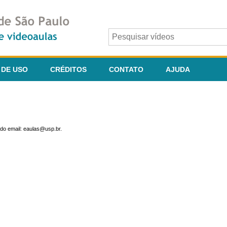
 DE USO
CRÉDITOS
CONTATO
AJUDA
do email: eaulas@usp.br.