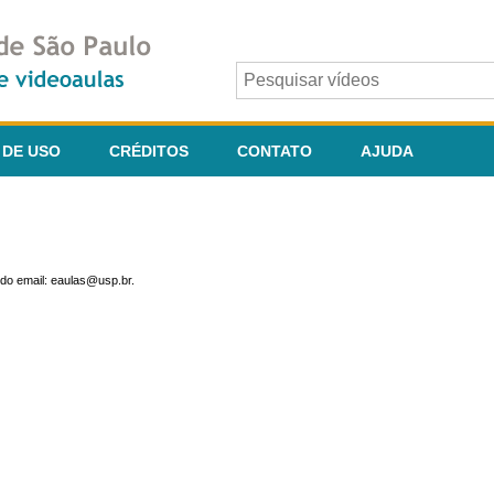
 DE USO
CRÉDITOS
CONTATO
AJUDA
do email: eaulas@usp.br.