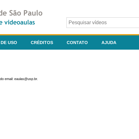
 DE USO
CRÉDITOS
CONTATO
AJUDA
do email: eaulas@usp.br.