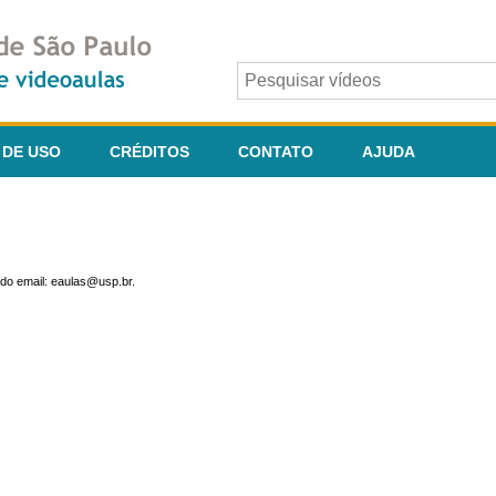
 DE USO
CRÉDITOS
CONTATO
AJUDA
do email: eaulas@usp.br.