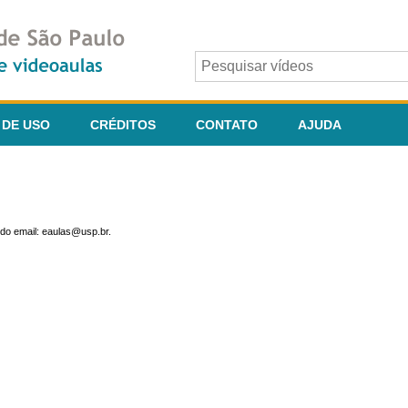
 DE USO
CRÉDITOS
CONTATO
AJUDA
do email: eaulas@usp.br.