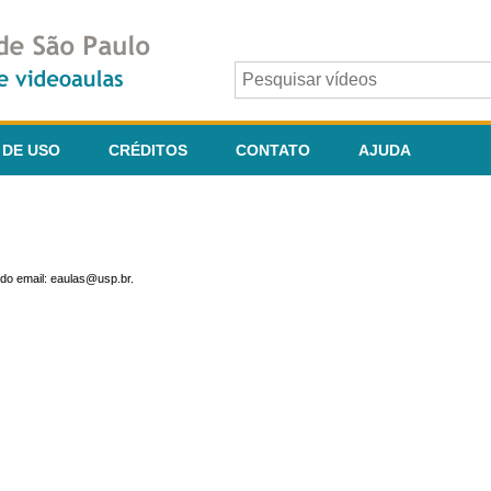
 DE USO
CRÉDITOS
CONTATO
AJUDA
do email: eaulas@usp.br.