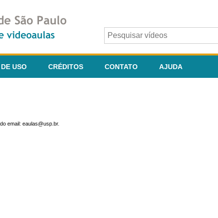
 DE USO
CRÉDITOS
CONTATO
AJUDA
do email: eaulas@usp.br.