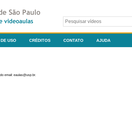
 DE USO
CRÉDITOS
CONTATO
AJUDA
do email: eaulas@usp.br.