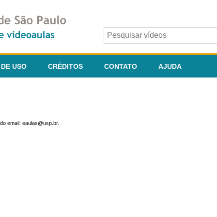
 DE USO
CRÉDITOS
CONTATO
AJUDA
do email: eaulas@usp.br.