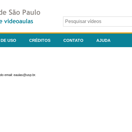
 DE USO
CRÉDITOS
CONTATO
AJUDA
do email: eaulas@usp.br.