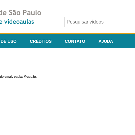
 DE USO
CRÉDITOS
CONTATO
AJUDA
do email: eaulas@usp.br.