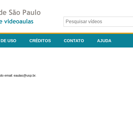
 DE USO
CRÉDITOS
CONTATO
AJUDA
do email: eaulas@usp.br.