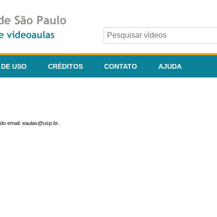
 DE USO
CRÉDITOS
CONTATO
AJUDA
do email: eaulas@usp.br.