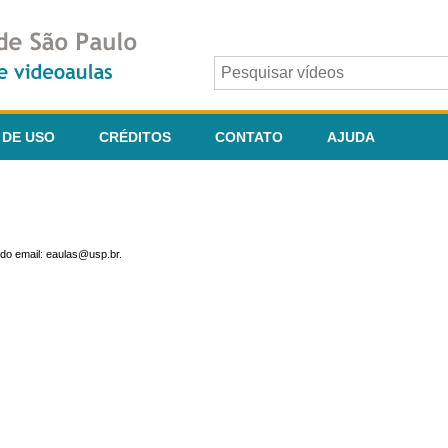
 DE USO
CRÉDITOS
CONTATO
AJUDA
do email: eaulas@usp.br.