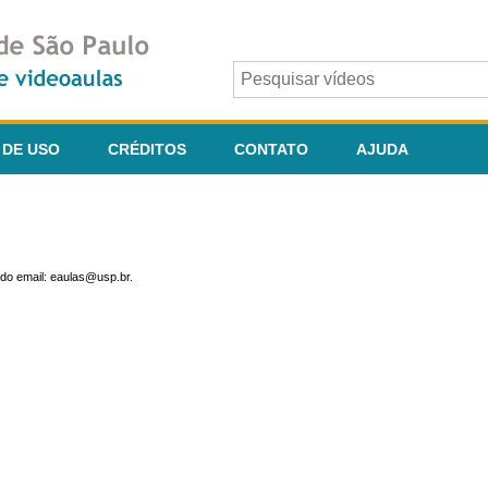
 DE USO
CRÉDITOS
CONTATO
AJUDA
do email: eaulas@usp.br.