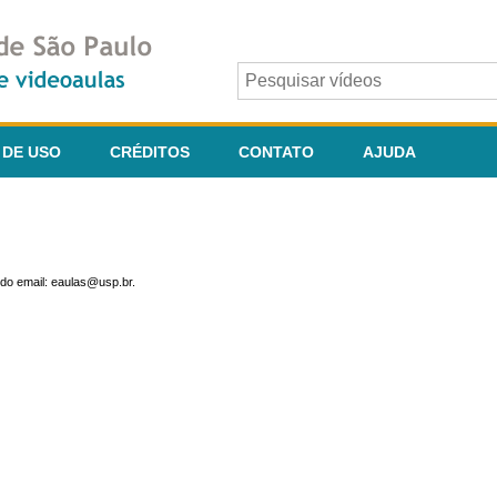
 DE USO
CRÉDITOS
CONTATO
AJUDA
do email: eaulas@usp.br.