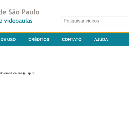
 DE USO
CRÉDITOS
CONTATO
AJUDA
do email: eaulas@usp.br.