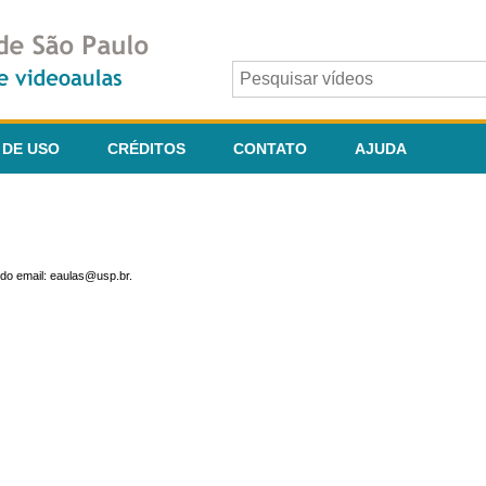
 DE USO
CRÉDITOS
CONTATO
AJUDA
do email: eaulas@usp.br.