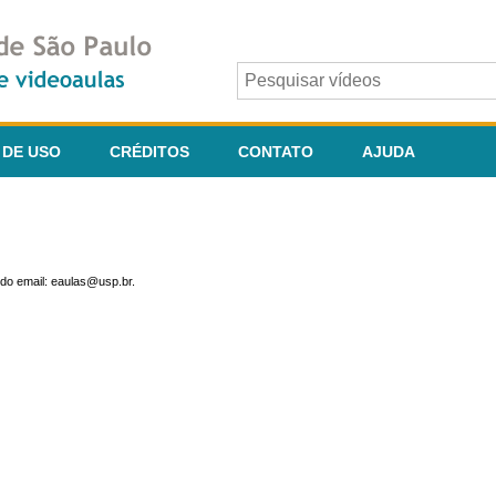
 DE USO
CRÉDITOS
CONTATO
AJUDA
do email: eaulas@usp.br.