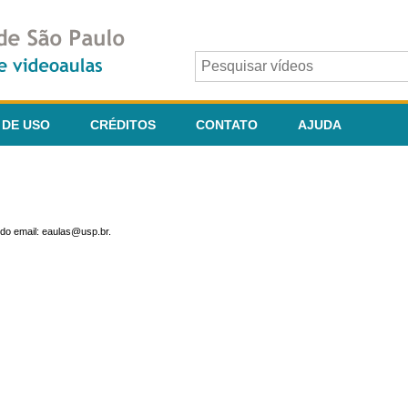
 DE USO
CRÉDITOS
CONTATO
AJUDA
do email: eaulas@usp.br.