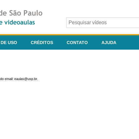
 DE USO
CRÉDITOS
CONTATO
AJUDA
do email: eaulas@usp.br.