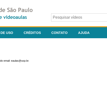
 DE USO
CRÉDITOS
CONTATO
AJUDA
do email: eaulas@usp.br.