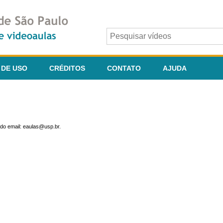
 DE USO
CRÉDITOS
CONTATO
AJUDA
do email: eaulas@usp.br.