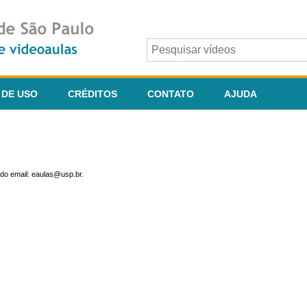
 DE USO
CRÉDITOS
CONTATO
AJUDA
do email: eaulas@usp.br.