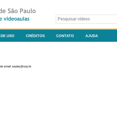
 DE USO
CRÉDITOS
CONTATO
AJUDA
do email: eaulas@usp.br.