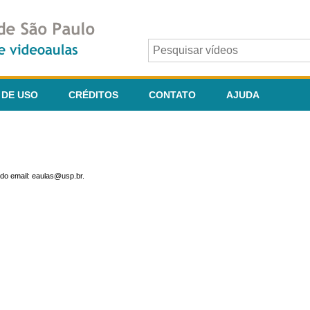
 DE USO
CRÉDITOS
CONTATO
AJUDA
do email: eaulas@usp.br.